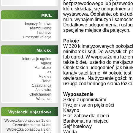
bezprzewodowego lub przewodowe
które składają się udogodnienia 
wystawowa. Odpłatnie, obiekt udo
MICE
m.in. wynajem limuzyn i samochod
Imprezy firmowe
Dodatkowe udogodnienia i usługi
Teambuilding
specjalne miejsca dla palących.
Incentive
Uroczyste kolacje
Pokoje
W 320 klimatyzowanych pokojach 
Maroko
minibarek i sejf. Do wszystkich 
lub ogród. W wyposażeniu łazien
Informacje ogólne
także bidet, lusterko do makijażu
Agadir
Obok takich udogodnień jak biurk
Marrakesz
Fez
kanały satelitarne. W pokoju jes
Meknes
otwierane . Na życzenie gości: 
Rabat
usługa codziennego słania łóżka 
Casablanca
As-sawira
Wyposażenie
Chefchaouen
Warzazat
Sklep z upominkami
Fryzjer / salon piękności
Kasyno
Wycieczki objazdowe
Plac zabaw dla dzieci
Wycieczka objazdowa 15 dni
Bankomat na miejscu
Cezarskie miasta 14 dni
Sejf hotelowy
Wycieczka objazdowa 8 dni
Winda