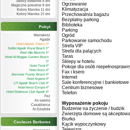
Stolicy sułtanów 8 dni
Ogrzewanie
Magiczne południe 8 dni
Klimatyzacja
Kolory Maroka 11 dni
Kolory Maroka 15 dni
Przechowalnia bagażu
Bezpłatny parking
Biblioteka
Pobyt
Parking
Ogród
Marrakesz
Agadir
Parkowanie samochodu
Hotel Atlantic Palace 5*
Strefa VIP
Sofitel Agadir Royal Beach 5*
Strefa dla palących
Riad Villa Blanche 5*
Taras
Hotel Al Moggar Garden Beach
Sklepy w hotelu
3*
Hotel Tivoli 4*
Pokoje dla osób niepełnosprawn
Hotel Anezi 4*
Fax i ksero
Iberostar Founty Beach 4*
Internet
Hotel Argana 4*
Sale konferencyjne i bankietowe
LTI Agadir Beach Club 4*
Centrum biznesowe
Hotel Kenzi Europa 4*
Hotel Robinson Club Agadir 4*
Telefon
Fez
As-sawira
Wyposażenie pokoju
Casablanca
Budzenie na życzenie / budzik
Al-Dżadida
Zwierzęta domowe są akceptow
Biurko
Couleurs Berberes
Kącik wypoczynkowy
Telewizor