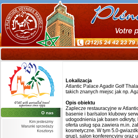
Lokalizacja
Atlantic Palace Agadir Golf Thal
takich znanych miejsc jak np. Ag
Opis obiektu
Zaplecze restauracyjne w Atlanti
O nas
basenie i bar/salon klubowy serw
udogodnienia jak basen odkryty, 
Kim jesteszmy
oferta usług spa zawiera m.in. z
Warunki sprzedaży
kosmetyczne. W tym 5.0-gwiazdko
Kosztorys
grup), salon konferencyjny oraz u