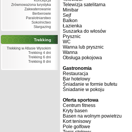
Koncepcja
Telewizja satelitarna
Zrównoważona turystyka
Zakwaterowanie
Minibar
Berberowie
Sejf
Paralotniarstwo
Balkon
Sokolnictwo
Łazienka
Stargazing
Suszarka do włosów
Prysznic
Trekking
WC
Wanna lub prysznic
Trekking w Atlasie Wysokim
Wanna
Trekking 4 dni
Trekking 6 dni
Obsługa pokojowa
Trekking 8 dni
Gastronomia
Restauracja
Bar hotelowy
Śniadanie w formie bufetu
Śniadanie w pokoju
Oferta sportowa
Centrum fitness
Kryty basen
Basen na wolnym powietrzu
Kort tenisowy
Pole golfowe
Tenis stołowy