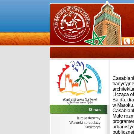
Casablank
tradycyjn
architekt
Licząca of
Bajda, dia
w Maroku.
O nas
Casablank
Małe rozm
Kim jesteszmy
programem
Warunki sprzedaży
urbanisty
Kosztorys
publiczne