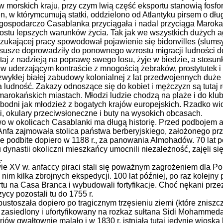
 morskich kraju, przy czym lwią część eksportu stanowią fosfor
en, w którymcumują statki, oddzielono od Atlantyku pirsem o dł
gospodarczo Casablanka przyciągała i nadal przyciąga Marok
rostu lepszych warunków życia. Tak jak we wszystkich dużych a
szukającej pracy spowodował pojawienie się bidonvilles (slums
 susze doprowadziły do ponownego wzrostu migracji ludności do
tutaj z nadzieją na poprawę swego losu, żyje w biedzie, a stos
 w uderzającym kontraście z mnogością żebraków, prostytutek i 
ezwykłej białej zabudowy kolonialnej z lat przedwojennych duże
 ludność. Zakazy odnoszące się do kobiet i mężczyzn są tutaj
marokańskich miastach. Młodzi ludzie chodzą na plaże i do klubó
odni jak młodzież z bogatych krajów europejskich. Rzadko widu
i, okulary przeciwsłoneczne i buty na wysokich obcasach.
o w okolicach Casablanki ma długą historię. Przed podbojem a
 Anfa zajmowała stolica państwa berberyjskiego, założonego pr
e podbite dopiero w 1188 r., za panowania Almohadów. 70 lat pó
 dynastii okoliczni mieszkańcy umocnili niezależność, zajęli si
.
ie XV w. anfaccy piraci stali się poważnym zagrożeniem dla Por
nim kilka zbrojnych ekspedycji. 100 lat później, po raz kolejny 
tu na Casa Branca i wybudowali fortyfikacje. Choć nękani prze
ycy pozostali tu do 1755 r.
ustoszała dopiero po tragicznym trzęsieniu ziemi (które zniszc
zasiedlony i ufortyfikowany na rozkaz sułtana Sidi Mohammed
oriów gwałtownie malało i w 1830 r. istniała tutaj jedynie wiosk