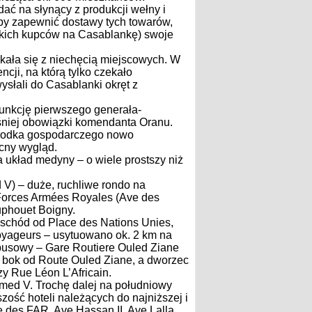
ać na słynący z produkcji wełny i
by zapewnić dostawy tych towarów,
skich kupców na Casablankę) swoje
kała się z niechęcią miejscowych. W
cji, na którą tylko czekało
ysłali do Casablanki okręt z
Funkcję pierwszego generała-
niej obowiązki komendanta Oranu.
ośrodka gospodarczego nowo
cny wygląd.
 układ medyny – o wiele prostszy niż
V) – duże, ruchliwe rondo na
Forces Armées Royales (Ave des
uphouet Boigny.
wschód od Place des Nations Unies,
oyageurs – usytuowano ok. 2 km na
usowy – Gare Routiere Ouled Ziane
w bok od Route Ouled Ziane, a dworzec
y Rue Léon L’Africain.
med V. Trochę dalej na południowy
zość hoteli należących do najniższej i
 des FAR, Ave Hassan II, Ave Lalla