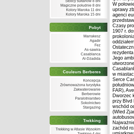
Stolicy sułtanów 8 dni
W połowie
Magiczne południe 8 dni
uprawy zb
Kolory Maroka 11 dni
Kolory Maroka 15 dni
agenci eu
przedstaw
Czasy pro
Pobyt
1907 r. do
prokoloni
Marrakesz
Agadir
oddziałem
Fez
Ostateczn
As-sawira
rezydenta
Casablanca
Jego ambi
Al-Dżadida
utworzone
Casablank
Couleurs Berberes
w miastach
Serce Cas
Koncepcja
południow
Zrównoważona turystyka
Zakwaterowanie
FAR), Ave
Berberowie
Dworzec k
Paralotniarstwo
przy Blvd
Sokolnictwo
wschód od
Stargazing
(Wled Zja
autobusow
Trekking
Najważnie
zachód roz
Trekking w Atlasie Wysokim
umiarkowa
Trekking 4 dni