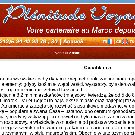
Kontakt z nami
Casablanca
a ma wszystkie cechy dynamicznej metropolii zachodnioeuropej
e elementy; gdyby ktoś miał wątpliwości, wystarczy, by skierow
ury – ogromnemu meczetowi Hassana II.
icjalnie 3,2 mln mieszkańców (miejscowi twierdzą, że od 5 do 8
l. marok. Dar el-Bejda) to największe miasto oraz najlepiej ro
 Aglomeracja zaczęła się rozwijać stosunkowo niedawno, w dobi
ę – popularnie zwaną Casa – ustanowiono centrum gospodarc
iary medyny wskazują, jak niewielkie było miasto, zanim wkroc
 rozbudowy, a właściwie wzniesienia od podstaw wspaniale 
cznego z szerokimi bulwarami, parkami i fontannami oraz impo
j utrzymanymi w stylu mauretańskim. Obecnie w tutejszym porci