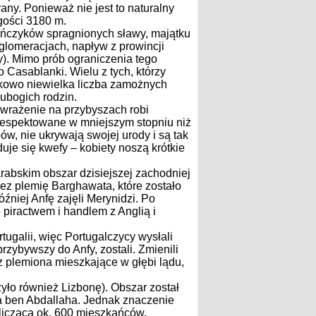
any. Ponieważ nie jest to naturalny
ugości 3180 m.
ańczyków spragnionych sławy, majątku
glomeracjach, napływ z prowincji
y). Mimo prób ograniczenia tego
 Casablanki. Wielu z tych, którzy
unkowo niewielka liczba zamożnych
ubogich rodzin.
 wrażenie na przybyszach robi
 respektowane w mniejszym stopniu niż
w, nie ukrywają swojej urody i są tak
je się kwefy – kobiety noszą krótkie
rabskim obszar dzisiejszej zachodniej
zez plemię Barghawata, które zostało
źniej Anfę zajęli Merynidzi. Po
ę piractwem i handlem z Anglią i
tugalii, więc Portugalczycy wysłali
przybywszy do Anfy, zostali. Zmienili
z plemiona mieszkające w głębi lądu,
zyło również Lizbonę). Obszar został
a ben Abdallaha. Jednak znaczenie
a licząca ok. 600 mieszkańców.