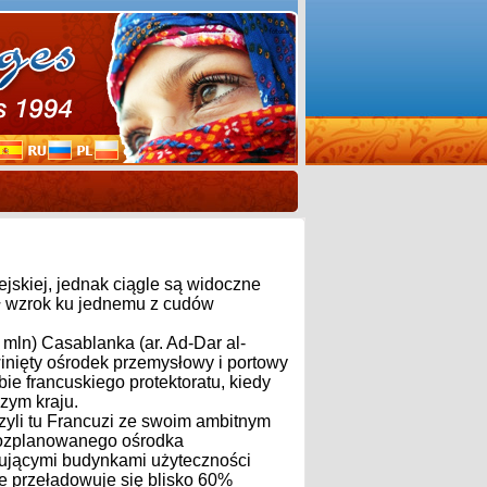
skiej, jednak ciągle są widoczne
ał wzrok ku jednemu z cudów
 mln) Casablanka (ar. Ad-Dar al-
zwinięty ośrodek przemysłowy i portowy
e francuskiego protektoratu, kiedy
zym kraju.
zyli tu Francuzi ze swoim ambitnym
rozplanowanego ośrodka
nującymi budynkami użyteczności
e przeładowuje się blisko 60%