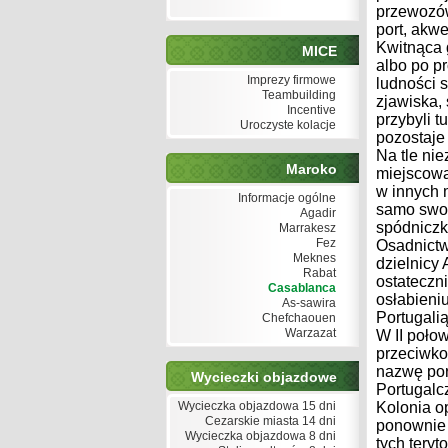
przewozów
port, akw
Kwitnąca 
MICE
albo po p
Imprezy firmowe
ludności 
Teambuilding
zjawiska,
Incentive
przybyli 
Uroczyste kolacje
pozostaje
Na tle ni
Maroko
miejscowa
w innych 
Informacje ogólne
samo swob
Agadir
spódniczk
Marrakesz
Fez
Osadnictw
Meknes
dzielnicy
Rabat
ostateczni
Casablanca
osłabieniu
As-sawira
Portugalią
Chefchaouen
Warzazat
W II połow
przeciwko 
nazwę por
Wycieczki objazdowe
Portugalcz
Wycieczka objazdowa 15 dni
Kolonia op
Cezarskie miasta 14 dni
ponownie 
Wycieczka objazdowa 8 dni
tych teryt