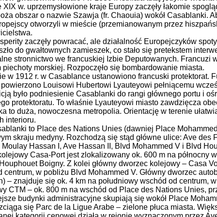
 XIX w. uprzemysłowione kraje Europy zaczęły łakomie spogląd
oża obszar o nazwie Szawja (fr. Chaouia) wokół Casablanki. A
ropejscy otworzyli w mieście (przemianowanym przez hiszpań
icielstwa.
sperity zaczęły powracać, ale działalność Europejczyków spoty
szło do gwałtownych zamieszek, co stało się pretekstem interwen
alne stronnictwo we francuskiej Izbie Deputowanych. Francuzi w
 piechoty morskiej. Rozpoczęło się bombardowanie miasta.
ie w 1912 r. w Casablance ustanowiono francuski protektorat. 
 powierzono Louisowi Hubertowi Lyauteyowi pełniącemu wcześ
cją było podniesienie Casablanki do rangi głównego portu i 
go protektoratu. To właśnie Lyauteyowi miasto zawdzięcza obe
a to duża, nowoczesna metropolia. Orientację w terenie ułatwia
 interioru.
ablanki to Place des Nations Unies (dawniej Place Mohammed 
ym skraju medyny. Rozchodzą się stąd główne ulice: Ave des 
 Moulay Hassan I, Ave Hassan II, Blvd Mohammed V i Blvd Ho
olejowy Casa-Port jest zlokalizowany ok. 600 m na północny 
 Houphouet Boigny. Z kolei główny dworzec kolejowy – Casa V
 centrum, w pobliżu Blvd Mohammed V. Główny dworzec autob
n) – znajduje się ok. 4 km na południowy wschód od centrum, 
y CTM – ok. 800 m na wschód od Place des Nations Unies, prz
jsze budynki administracyjne skupiają się wokół Place Moham
ciąga się Parc de la Ligue Arabe – zielone płuca miasta. Więks
nej kategorii cenowej działa w rejonie wyznaczonym przez Ave