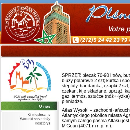
SPRZĘT: plecak 70-90 litrów, buty
bluzy polarowe 2 szt; kurtka i sp
steptuty, bandamka, czapki 2 szt
czekan, kije składane, uprząż, ka
gaz, termos, sztućce (nóż+ łyżka)
pieniądze.
O nas
Atlas Wysoki – zachodni łańcuch 
Kim jesteszmy
Atlantyckiego (okolice miasta Ag
Warunki sprzedaży
samym całego pasma Atlasu jest 
Kosztorys
M'Goun (4071 m n.p.m.).