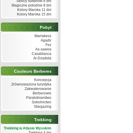
Stolicy sułtanów 8 dni
Magiczne południe 8 dni
Kolory Maroka 11 dni
Kolory Maroka 15 dni
Pobyt
Marrakesz
Agadir
Fez
As-sawira
Casablanca
Al-Dżadida
Couleurs Berberes
Koncepcja
Zrównoważona turystyka
Zakwaterowanie
Berberowie
Paralotniarstwo
Sokolnictwo
Stargazing
Trekking
Trekking w Atlasie Wysokim
Trekking 4 dni