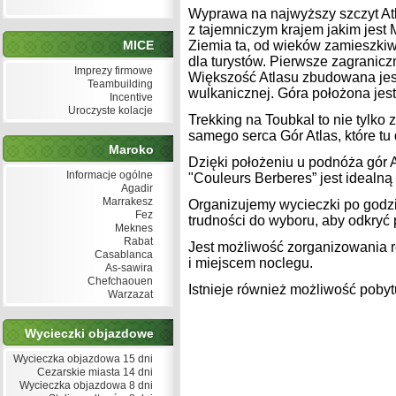
Wyprawa na najwyższy szczyt Atla
z tajemniczym krajem jakim jest 
MICE
Ziemia ta, od wieków zamieszki
dla turystów. Pierwsze zagranicz
Imprezy firmowe
Większość Atlasu zbudowana jest
Teambuilding
wulkanicznej. Góra położona jest
Incentive
Uroczyste kolacje
Trekking na Toubkal to nie tylk
samego serca Gór Atlas, które tu
Maroko
Dzięki położeniu u podnóża gór A
Informacje ogólne
"Couleurs Berberes” jest idealną
Agadir
Marrakesz
Organizujemy wycieczki po godzin
Fez
trudności do wyboru, aby odkryć
Meknes
Rabat
Jest możliwość zorganizowania 
Casablanca
i miejscem noclegu.
As-sawira
Chefchaouen
Istnieje również możliwość poby
Warzazat
Wycieczki objazdowe
Wycieczka objazdowa 15 dni
Cezarskie miasta 14 dni
Wycieczka objazdowa 8 dni