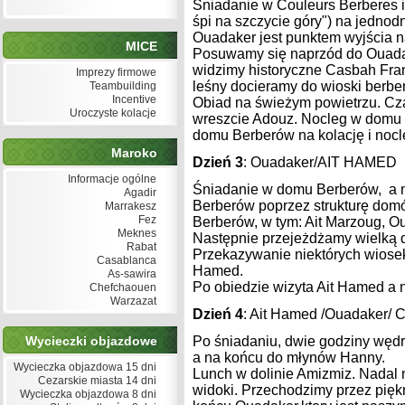
Śniadanie w Couleurs Berberes i
śpi na szczycie góry") na jedno
Ouadaker jest punktem wyjścia n
MICE
Posuwamy się naprzód do Ouadak
widzimy historyczne Casbah Franc
Imprezy firmowe
leśny docieramy do wioski berbery
Teambuilding
Incentive
Obiad na świeżym powietrzu. Czas 
Uroczyste kolacje
wreszcie Adouz. Nocleg w domu B
domu Berberów na kolację i nocl
Maroko
Dzień 3
: Ouadaker/AIT HAMED
Informacje ogólne
Śniadanie w domu Berberów, a n
Agadir
Berberów poprzez strukturę domów
Marrakesz
Fez
Berberów, w tym: Ait Marzoug, Ou
Meknes
Następnie przejeżdżamy wielką d
Rabat
Przekazywanie niektórych wiosek
Casablanca
Hamed.
As-sawira
Po obiedzie wizyta Ait Hamed a n
Chefchaouen
Warzazat
Dzień 4
: Ait Hamed /Ouadake
Wycieczki objazdowe
Po śniadaniu, dwie godziny wędr
a na końcu do młynów Hanny.
Wycieczka objazdowa 15 dni
Lunch w dolinie Amizmiz. Nadal n
Cezarskie miasta 14 dni
widoki. Przechodzimy przez piękn
Wycieczka objazdowa 8 dni