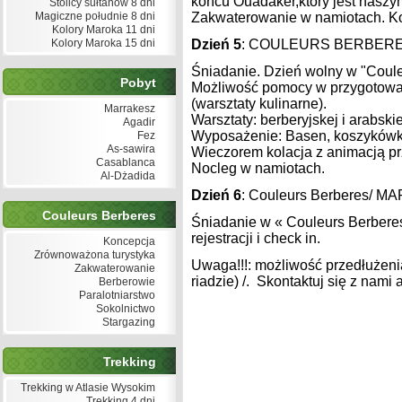
końcu Ouadaker,ktory jest naszym
Stolicy sułtanów 8 dni
Magiczne południe 8 dni
Zakwaterowanie w namiotach. Kol
Kolory Maroka 11 dni
Kolory Maroka 15 dni
Dzień 5
: COULEURS BERBER
Śniadanie. Dzień wolny w "Coule
Pobyt
Możliwość pomocy w przygotowani
(warsztaty kulinarne).
Marrakesz
Warsztaty: berberyjskej i arabskiej
Agadir
Wyposażenie: Basen, koszykówka,
Fez
As-sawira
Wieczorem kolacja z animacją pr
Casablanca
Nocleg w namiotach.
Al-Dżadida
Dzień 6
: Couleurs Berberes/ 
Couleurs Berberes
Śniadanie w « Couleurs Berbere
rejestracji i check in.
Koncepcja
Zrównoważona turystyka
Uwaga!!!: możliwość przedłużeni
Zakwaterowanie
riadzie) /. Skontaktuj się z nami
Berberowie
Paralotniarstwo
Sokolnictwo
Stargazing
Trekking
Trekking w Atlasie Wysokim
Trekking 4 dni