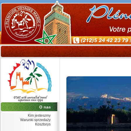
O nas
Kim jesteszmy
Warunki sprzedaży
Kosztorys