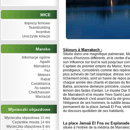
MICE
Imprezy firmowe
Teambuilding
Incentive
Uroczyste kolacje
Maroko
Séjours à Marrakech :
Située dans une magnifique palmeraie, Ma
Informacje ogólne
venus d'horizons différents, et le centre d'
Agadir
son influence sur tout le sud jusqu'aux con
Marrakesz
Capitale du premier empire du Maroc, fond
prestigieux, considérés comme des repères 
Fez
plus achevés de l'art islamique, dresse s
Meknes
richement ornés, sont un havre de repos pour
Rabat
chaque année des chants et danses du festiv
Casablanca
Bahia, ancienne demeure princière, couver
As-sawira
témoin des fastes d'antan. Le musée Dar S
Chefchaouen
de Marrakech et le musée Yves-Saint-Lauren
Warzazat
Mais Marrakech c'est avant tout la vie grou
l'élégance de ses hommes, la subtile beaut
permanent de la place Jamaâ El Fna, vérita
Wycieczki objazdowe
du discours quotidien de ses habitants.
Wycieczka objazdowa 15 dni
Cezarskie miasta 14 dni
La place Jamaâ El Fna ou Esplanade 
Wycieczka objazdowa 8 dni
située à l'entrée de la médina de Marrake