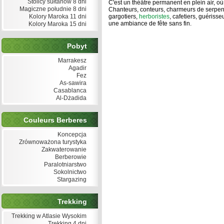
Stolicy sułtanów 8 dni
C'est un théâtre permanent en plein air, où 
Magiczne południe 8 dni
Chanteurs, conteurs, charmeurs de serpents
Kolory Maroka 11 dni
gargotiers,
herboristes
, cafetiers, guérisse
une ambiance de fête sans fin.
Kolory Maroka 15 dni
Pobyt
Marrakesz
Agadir
Fez
As-sawira
Casablanca
Al-Dżadida
Couleurs Berberes
Koncepcja
Zrównoważona turystyka
Zakwaterowanie
Berberowie
Paralotniarstwo
Sokolnictwo
Stargazing
Trekking
Trekking w Atlasie Wysokim
Trekking 4 dni